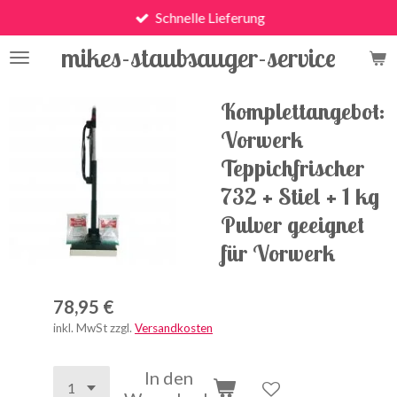
Schnelle Lieferung
Zum
Hauptinhalt
mikes-staubsauger-service
springen
Komplettangebot:
Vorwerk
Teppichfrischer
732 + Stiel + 1 kg
Pulver geeignet
für Vorwerk
78,95 €
inkl. MwSt zzgl.
Versandkosten
In den