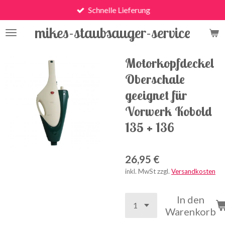
Schnelle Lieferung
Zum
Hauptinhalt
mikes-staubsauger-service
springen
Motorkopfdeckel
Oberschale
geeignet für
Vorwerk Kobold
135 + 136
26,95 €
inkl. MwSt zzgl.
Versandkosten
In den
Warenkorb