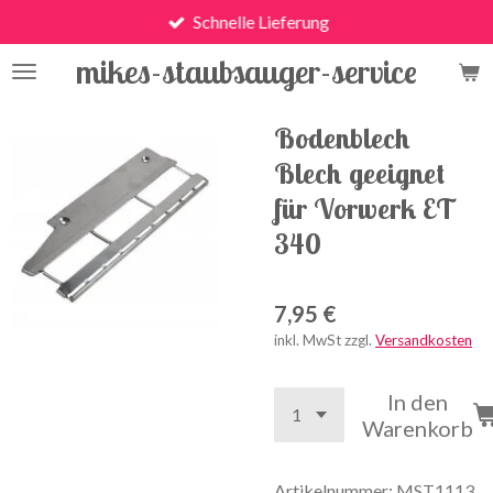
Schnelle Lieferung
Zum
Hauptinhalt
mikes-staubsauger-service
springen
Bodenblech
Blech geeignet
für Vorwerk ET
340
7,95 €
inkl. MwSt zzgl.
Versandkosten
In den
Warenkorb
Artikelnummer:
MST1113