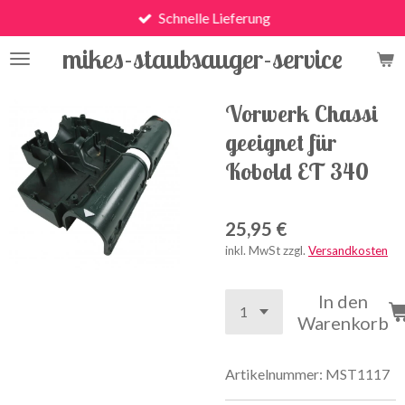
Schnelle Lieferung
Zum
Hauptinhalt
mikes-staubsauger-service
springen
Vorwerk Chassi
geeignet für
Kobold ET 340
25,95 €
inkl. MwSt zzgl.
Versandkosten
In den
Warenkorb
Artikelnummer:
MST1117