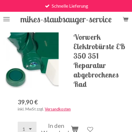
Schnelle Lieferung
Zum
Hauptinhalt
mikes-staubsauger-service
springen
Vorwerk
Elektrobürste EB
350 351
Reparatur
abgebrochenes
Rad
39,90 €
inkl. MwSt zzgl.
Versandkosten
In den