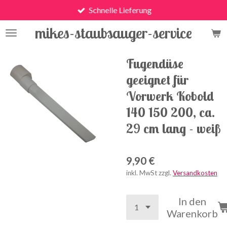
Schnelle Lieferung
Zum
Hauptinhalt
mikes-staubsauger-service
springen
Fugendüse
geeignet für
Vorwerk Kobold
140 150 200, ca.
29 cm lang - weiß
9,90 €
inkl. MwSt zzgl.
Versandkosten
In den
Warenkorb