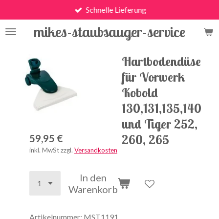
Schnelle Lieferung
Zum
Hauptinhalt
mikes-staubsauger-service
springen
Hartbodendüse
für Vorwerk
Kobold
130,131,135,140
und Tiger 252,
260, 265
59,95 €
inkl. MwSt zzgl.
Versandkosten
In den
Warenkorb
Artikelnummer:
MST1191