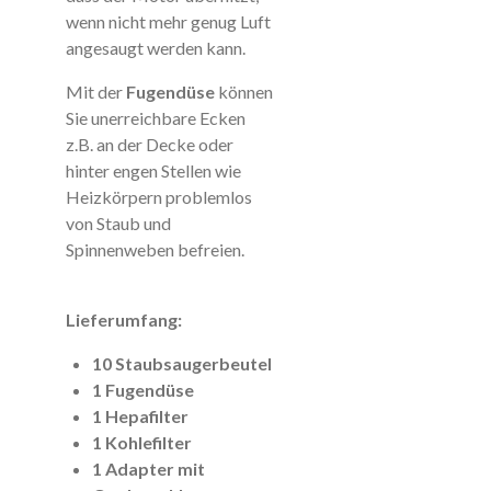
wenn nicht mehr genug Luft
angesaugt werden kann.
Mit der
Fugendüse
können
Sie unerreichbare Ecken
z.B. an der Decke oder
hinter engen Stellen wie
Heizkörpern problemlos
von Staub und
Spinnenweben befreien.
Lieferumfang:
10 Staubsaugerbeutel
1 Fugendüse
1 Hepafilter
1 Kohlefilter
1 Adapter mit