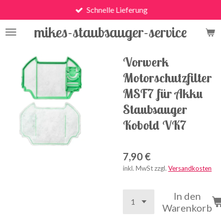
Schnelle Lieferung
Zum
Hauptinhalt
mikes-staubsauger-service
springen
Vorwerk
Motorschutzfilter
MSF7 für Akku
Staubsauger
Kobold VK7
7,90 €
inkl. MwSt zzgl.
Versandkosten
In den
Warenkorb