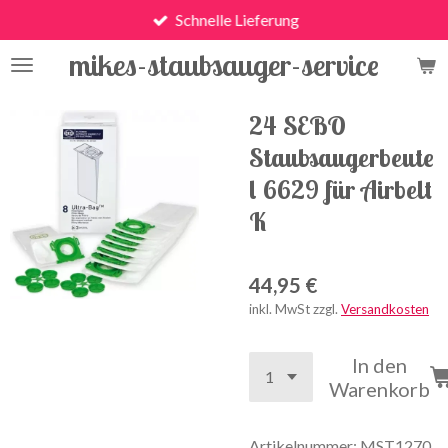
Schnelle Lieferung
Zum
Hauptinhalt
mikes-staubsauger-service
springen
24 SEBO
Staubsaugerbeute
l 6629 für Airbelt
K
44,95 €
inkl. MwSt zzgl.
Versandkosten
In den
Warenkorb
Artikelnummer:
MST1270