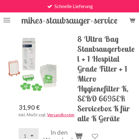
Schnelle Lieferung
Zum
Hauptinhalt
mikes-staubsauger-service
springen
8 Ultra Bag
Staubsaugerbeute
l + 1 Hospital
Grade Filter + 1
Micro
Hygienefilter K,
SEBO 6695ER
Servicebox K für
31,90 €
inkl. MwSt zzgl.
Versandkosten
alle K Geräte
In den