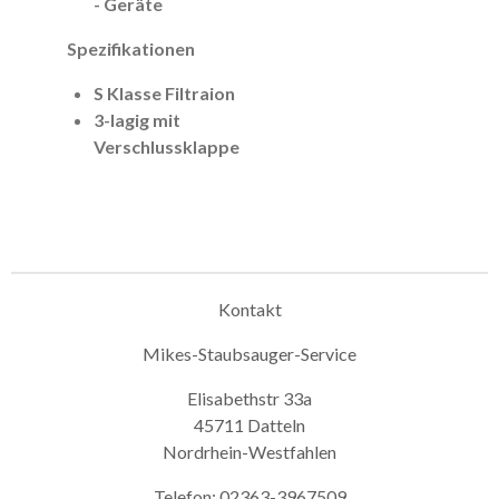
- Geräte
Spezifikationen
S Klasse Filtraion
3-lagig mit
Verschlussklappe
Kontakt
Mikes-Staubsauger-Service
Elisabethstr 33a
45711 Datteln
Nordrhein-Westfahlen
Telefon: 02363-3967509