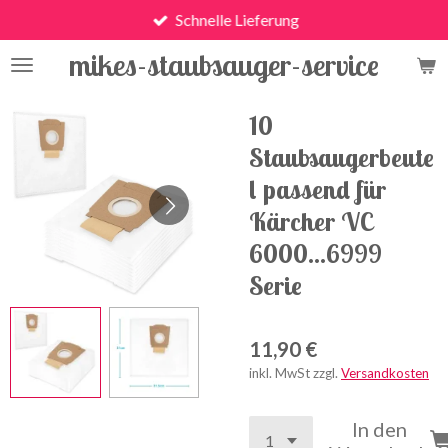
Schnelle Lieferung
Zum
Hauptinhalt
mikes-staubsauger-service
springen
10
Staubsaugerbeute
l passend für
Kärcher VC
6000...6999
Serie
11,90 €
inkl. MwSt zzgl.
Versandkosten
In den