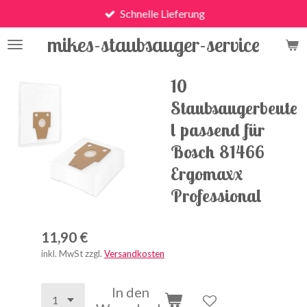
Schnelle Lieferung
Zum
Hauptinhalt
mikes-staubsauger-service
springen
10
Staubsaugerbeute
l passend für
Bosch 81466
Ergomaxx
Professional
11,90 €
inkl. MwSt zzgl.
Versandkosten
In den