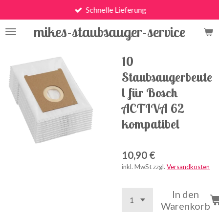
Schnelle Lieferung
Zum
Hauptinhalt
mikes-staubsauger-service
springen
10
Staubsaugerbeute
l für Bosch
ACTIVA 62
kompatibel
10,90 €
inkl. MwSt zzgl.
Versandkosten
In den
Warenkorb