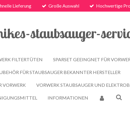
hnelle Lieferung
Große Auswahl
Hochwertige Pr
ikes-staubsauger-servi
ERK FILTERTÜTEN
SPARSET GEEINGNET FÜR VORWE
ZUBEHÖR FÜR STAUBSAUGER BEKANNTER HERSTELLER
ÜR VORWERK
VORWERK STAUBSAUGER UND ELEKTRO
NIGUNGSMITTEL
INFORMATIONEN